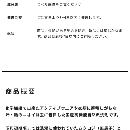
成分表
ラベル画像をご覧ください。
発送目安
ご注文日より3−4日以内に発送します。
商品に欠陥がある場合を除き、返品には応じかねま
返品
す。商品到着後7日以内にご連絡ください。
商品概要
化学繊維で出来たアクティブウエアや衣類に蓄積しがちな
汗・脂のニオイ除去に着目した国産高機能自然派洗剤です。
昭和初期頃までは洗濯に使われていたムクロジ（無患子）と