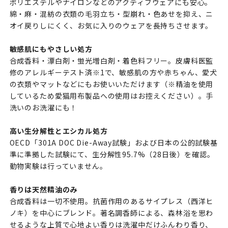
ポリエステルやナイロンなどのアクティブウェアにも安心。
綿・麻・混紡の衣類の毛羽立ち・型崩れ・色あせを抑え、ニ
オイ戻りしにくく、お気に入りのウェアを長持ちさせます。
敏感肌にもやさしい処方
合成香料・漂白剤・蛍光増白剤・着色料フリー。皮膚科医監
修のアレルギーテスト済※1で、敏感肌の方や赤ちゃん、愛犬
の衣類やマットなどにもお使いいただけます（※精油を使用
しているため愛猫用布製品への使用はお控えください）。手
洗いのお洗濯にも！
高い生分解性とエシカル処方
OECD「301A DOC Die-Away試験」および日本の公的試験基
準に準拠した試験にて、生分解性95.7%（28日後）を確認。
動物実験は行っていません。
香りは天然精油のみ
合成香料は一切不使用。抗菌作用のあるサイプレス（西洋ヒ
ノキ）を中心にブレンド。著名調香師による、森林浴を思わ
せるような上質で心地よい香りは洗濯中だけふんわり香り、