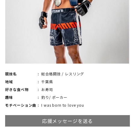
競技名
総合格闘技 / レスリング
地域
千葉県
好きな食べ物
お寿司
趣味
釣り/ ポーカー
モチベーション曲
I was born to love you
応援メッセージを送る